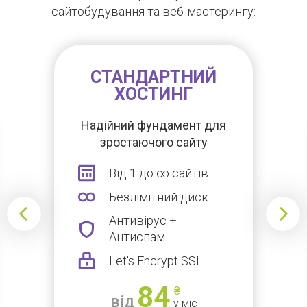
сайтобудування та веб-мастерингу:
СТАНДАРТНИЙ
ХОСТИНГ
Надійний фундамент для
зростаючого сайту
Від 1 до ∞ сайтів
Безлімітний диск
Антивірус +
Антиспам
Let's Encrypt SSL
84
₴
від
у міс