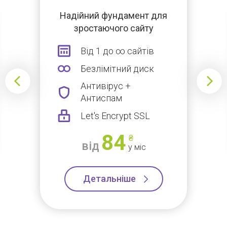
Надійний фундамент для
зростаючого сайту
Від 1 до ∞ сайтів
Безлімітний диск
Антивірус +
Антиспам
Let's Encrypt SSL
84
₴
від
у міс
Детальніше