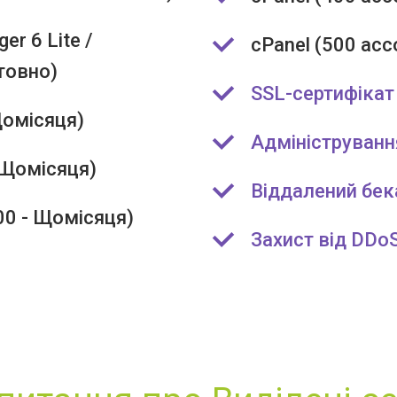
er 6 Lite /
cPanel (500 acc
штовно)
SSL-сертифікат
Щомісяця)
Адмініструванн
- Щомісяця)
Віддалений бек
.00 - Щомісяця)
Захист від DDo