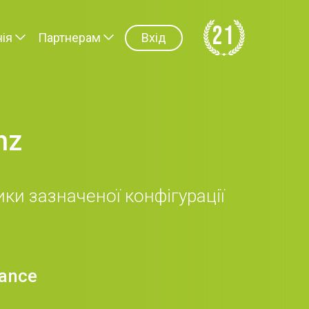
21
ія
Партнерам
Вхід
hz
ки зазначеної конфігурації
rance