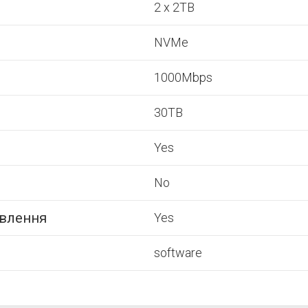
2 x 2TB
NVMe
1000Mbps
30TB
Yes
No
влення
Yes
software