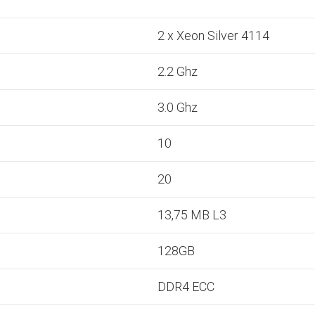
2 x Xeon Silver 4114
2.2 Ghz
3.0 Ghz
10
20
13,75 MB L3
128GB
DDR4 ECC