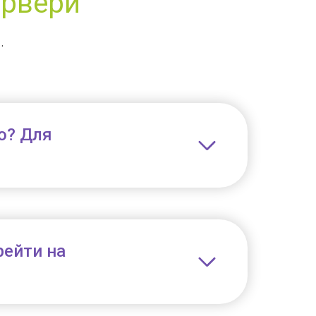
ервери
.
го? Для
рейти на