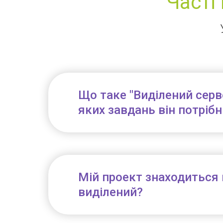
Часті
Що таке "Виділений серве
яких завдань він потріб
Мій проект знаходиться 
виділений?