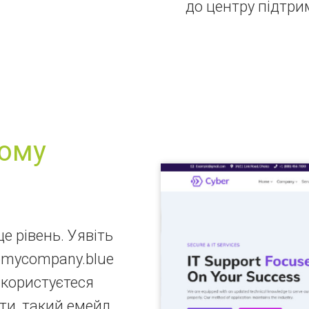
до центру підтри
ному
е рівень. Уявіть
@mycompany.blue
е користуєтеся
ти, такий емейл