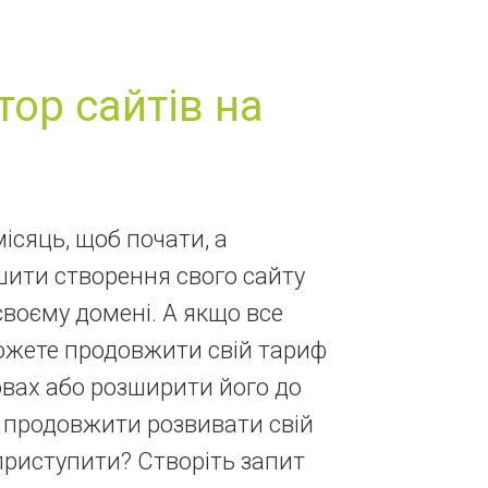
тор сайтів на
місяць, щоб почати, а
шити створення свого сайту
своєму домені. А якщо все
можете продовжити свій тариф
вах або розширити його до
 і продовжити розвивати свій
 приступити? Створіть запит