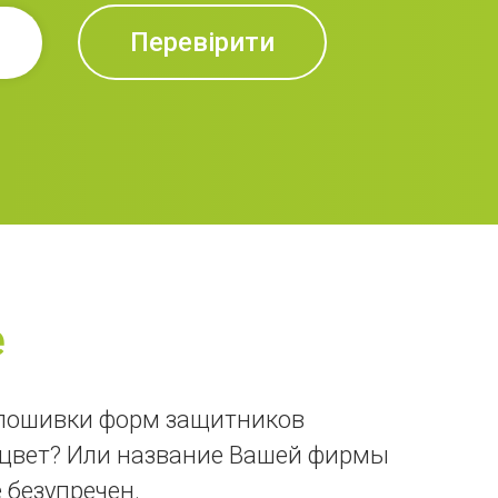
Перевірити
e
ля пошивки форм защитников
 цвет? Или название Вашей фирмы
 безупречен.