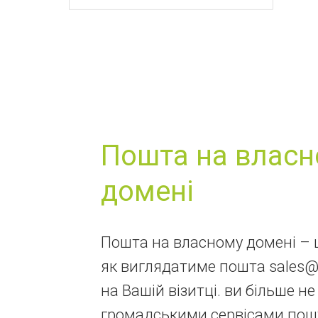
Пошта на влас
домені
Пошта на власному домені – ц
як виглядатиме пошта sales
на Вашій візитці. ви більше н
громадськими сервісами пош