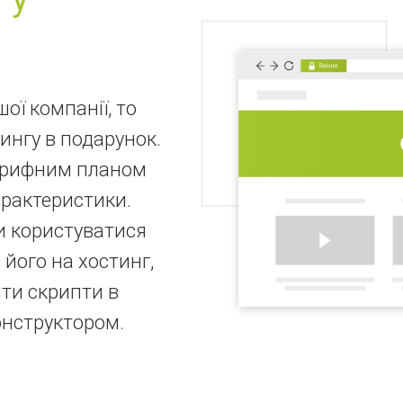
ої компанії, то
ингу в подарунок.
тарифним планом
арактеристики.
и користуватися
його на хостинг,
ти скрипти в
онструктором.