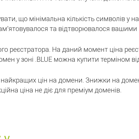
вати, що мінімальна кількість символів у наз
пам'ятовувалося та відтворювалося вашими 
го реєстратора. На даний момент ціна реєст
омен у зоні .BLUE можна купити терміном від 
найкращих цін на домени. Знижки на доме
ційна ціна не діє для преміум доменів.
 у