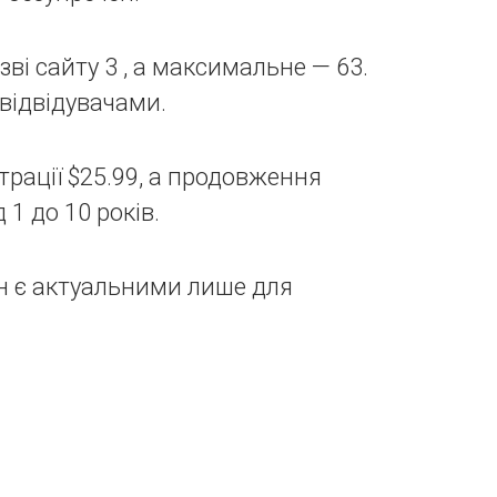
ві сайту 3 , а максимальне — 63.
відвідувачами.
рації $25.99, а продовження
1 до 10 років.
н є актуальними лише для