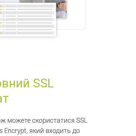
вний SSL
ат
кож можете скористатися SSL
s Encrypt, який входить до