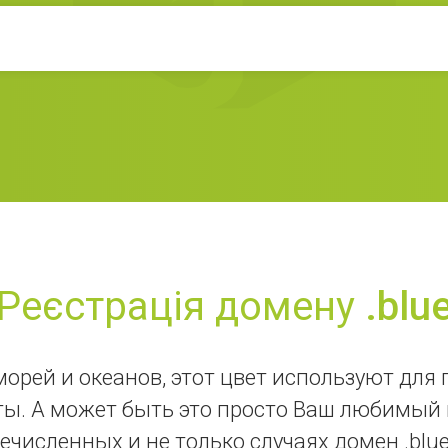
Реєстрація домену
.blu
, морей и океанов, этот цвет используют д
ты. А может быть это просто Ваш любимый
речисленных и не только случаях домен .blue