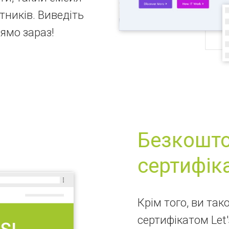
ітників. Виведіть
рямо зараз!
Безкошто
сертифік
Крім того, ви та
сертифікатом Let'