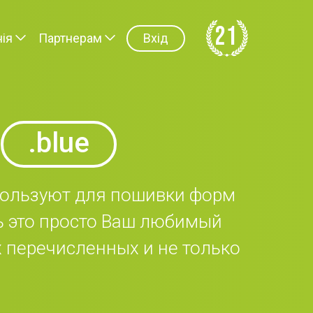
21
ія
Партнерам
Вхід
.blue
используют для пошивки форм
ь это просто Ваш любимый
х перечисленных и не только