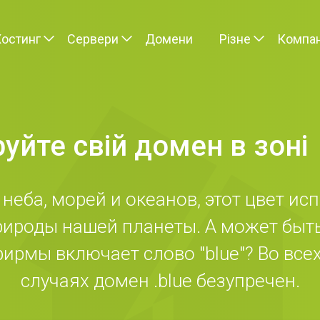
Хостинг
Сервери
Домени
Різне
Компан
уйте свій домен в зоні
о неба, морей и океанов, этот цвет 
рироды нашей планеты. А может быт
ирмы включает слово "blue"? Во все
случаях домен .blue безупречен.