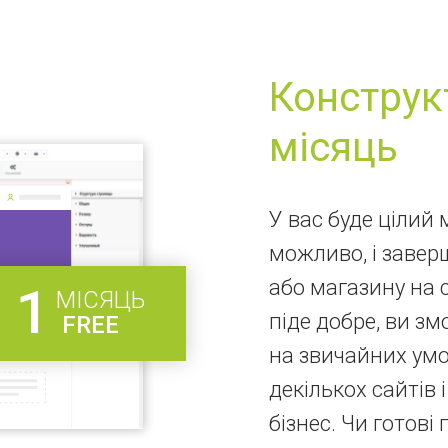
Конструк
місяць
У вас буде цілий 
можливо, і завер
або магазину на 
1
МІСЯЦЬ
піде добре, ви з
FREE
на звичайних умо
декількох сайтів
бізнес. Чи готові