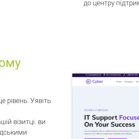
до центру підтри
ному
е рівень. Уявіть
ій візитці. ви
адськими