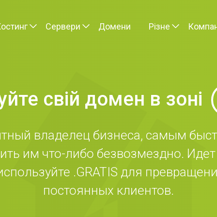
Хостинг
Сервери
Домени
Різне
Компан
уйте свій домен в зоні
ытный владелец бизнеса, самым быс
ть им что-либо безвозмездно. Идет 
используйте .GRATIS для превращен
постоянных клиентов.