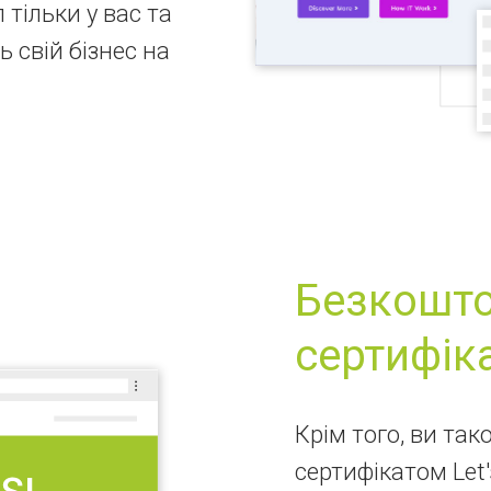
тільки у вас та
ь свій бізнес на
Безкошто
сертифік
Крім того, ви та
сертифікатом Let'