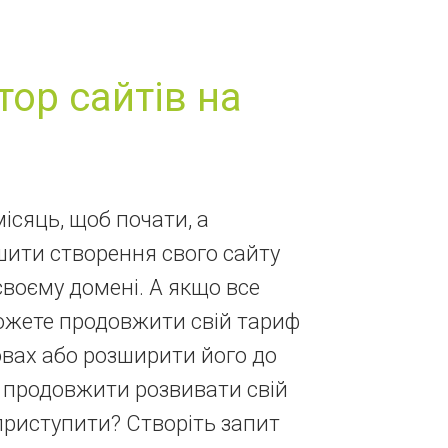
тор сайтів на
місяць, щоб почати, а
шити створення свого сайту
своєму домені. А якщо все
можете продовжити свій тариф
вах або розширити його до
 і продовжити розвивати свій
 приступити? Створіть запит