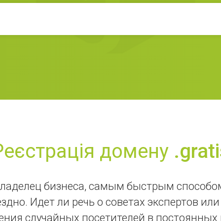
Реєстрація домену
.grat
ладелец бизнеса, самым быстрым способом
дно. Идет ли речь о советах экспертов или
ения случайных посетителей в постоянных 