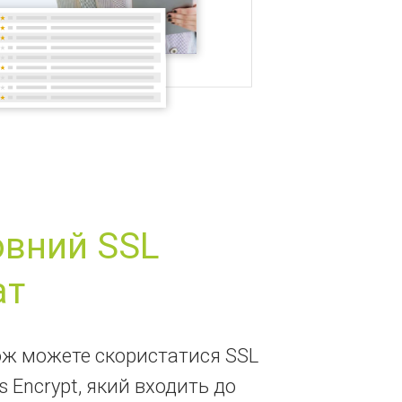
вний SSL
ат
кож можете скористатися SSL
s Encrypt, який входить до