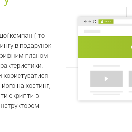
ої компанії, то
ингу в подарунок.
тарифним планом
арактеристики.
и користуватися
його на хостинг,
ти скрипти в
онструктором.