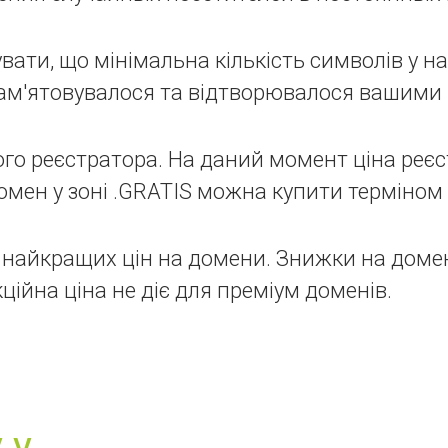
вати, що мінімальна кількість символів у наз
пам'ятовувалося та відтворювалося вашими 
го реєстратора. На даний момент ціна реєст
омен у зоні .GRATIS можна купити терміном в
найкращих цін на домени. Знижки на доме
ційна ціна не діє для преміум доменів.
 у