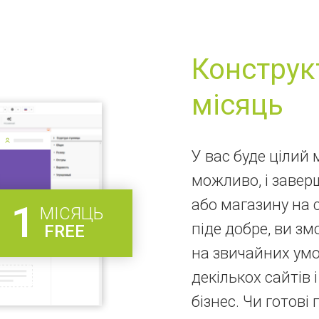
Конструк
місяць
У вас буде цілий 
можливо, і завер
або магазину на 
1
МІСЯЦЬ
піде добре, ви з
FREE
на звичайних умо
декількох сайтів
бізнес. Чи готові