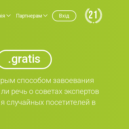
21
ія
Партнерам
Вхід
.gratis
трым способом завоевания
ли речь о советах экспертов
ия случайных посетителей в