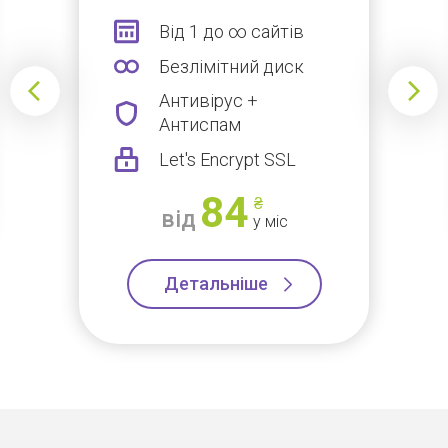
Від 1 до ∞ сайтів
Безлімітний диск
Антивірус +
Антиспам
Let's Encrypt SSL
84
₴
від
у міс
Детальніше