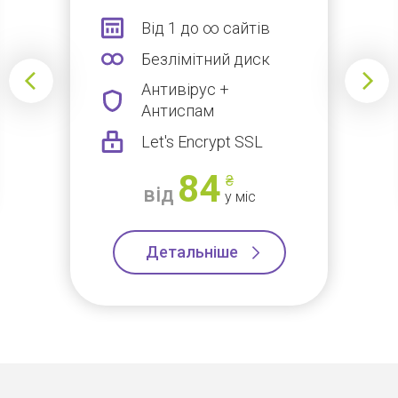
Від 1 до ∞ сайтів
Безлімітний диск
Антивірус +
Антиспам
Let's Encrypt SSL
84
₴
від
у міс
Детальніше