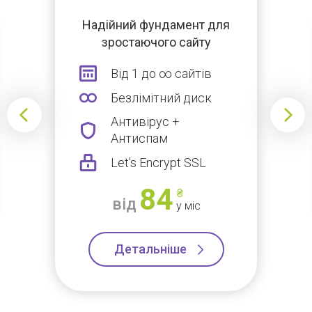
Надійний фундамент для
зростаючого сайту
Від 1 до ∞ сайтів
Безлімітний диск
Антивірус +
Антиспам
Let's Encrypt SSL
84
₴
від
у міс
Детальніше