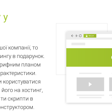
 у
ої компанії, то
ингу в подарунок.
тарифним планом
арактеристики.
и користуватися
його на хостинг,
ти скрипти в
онструктором.