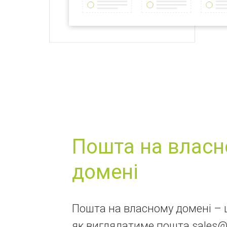
Пошта на влас
домені
Пошта на власному домені – ц
як виглядатиме пошта sales