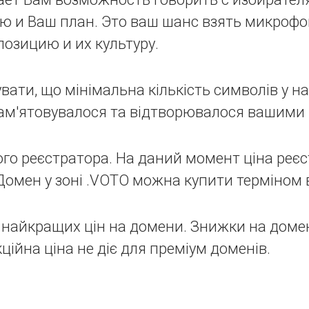
ю и Ваш план. Это ваш шанс взять микроф
позицию и их культуру.
вати, що мінімальна кількість символів у наз
пам'ятовувалося та відтворювалося вашими 
го реєстратора. На даний момент ціна реєст
Домен у зоні .VOTO можна купити терміном ві
найкращих цін на домени. Знижки на доме
ційна ціна не діє для преміум доменів.