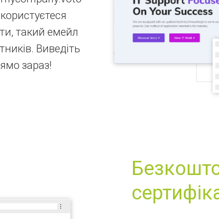
е користуєтеся
ти, такий емейл
ітників. Виведіть
рямо зараз!
Безкошто
сертифік