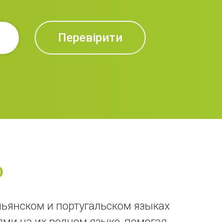
Перевірити
o
льянском и португальском языках
ми на их родном языке, помогая