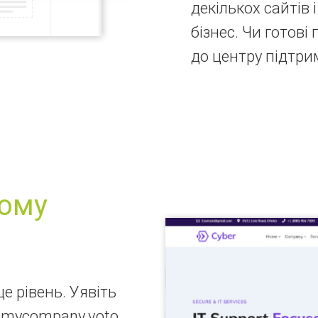
декількох сайтів
бізнес. Чи готові
до центру підтри
ному
е рівень. Уявіть
@mycompany.voto