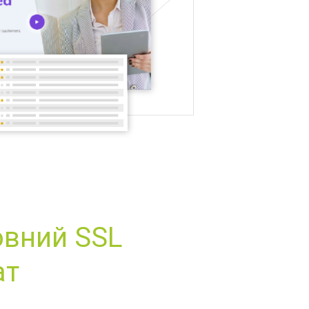
вний SSL
ат