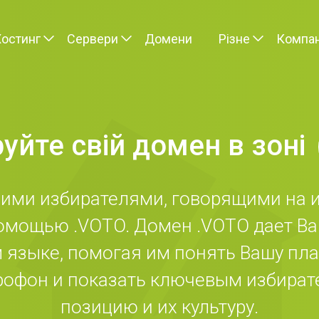
Хостинг
Сервери
Домени
Різне
Компан
уйте свій домен в зоні
шими избирателями, говорящими на 
помощью .VOTO. Домен .VOTO дает Ва
 языке, помогая им понять Вашу пла
рофон и показать ключевым избирате
позицию и их культуру.