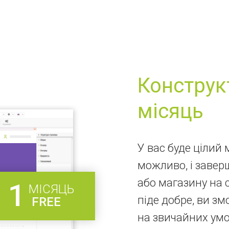
Конструк
місяць
У вас буде цілий 
можливо, і завер
або магазину на 
1
МІСЯЦЬ
піде добре, ви з
FREE
на звичайних умо