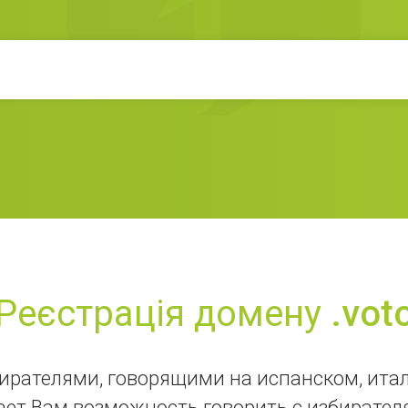
Реєстрація домену
.vot
ирателями, говорящими на испанском, ита
ет Вам возможность говорить с избирателя