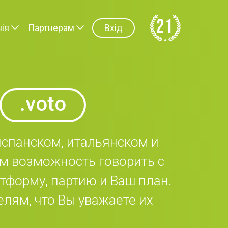
21
ія
Партнерам
Вхід
.voto
испанском, итальянском и
м возможность говорить с
тформу, партию и Ваш план.
лям, что Вы уважаете их